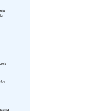
reja
ja
areja
rlos
delidad