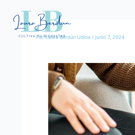
Ir
al
contenido
Por
Laura Berdún Udina
/
junio 7, 2024