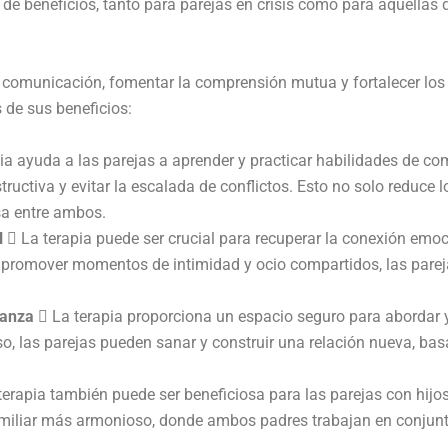
de beneficios, tanto para parejas en crisis como para aquellas 
la comunicación, fomentar la comprensión mutua y fortalecer lo
s de sus beneficios:
ia ayuda a las parejas a aprender y practicar habilidades de 
uctiva y evitar la escalada de conflictos. Esto no solo reduce 
sa entre ambos.
l
 La terapia puede ser crucial para recuperar la conexión emoc
 Al promover momentos de intimidad y ocio compartidos, las pare
ianza
 La terapia proporciona un espacio seguro para abordar y
eso, las parejas pueden sanar y construir una relación nueva, ba
erapia también puede ser beneficiosa para las parejas con hijos
miliar más armonioso, donde ambos padres trabajan en conjunto 