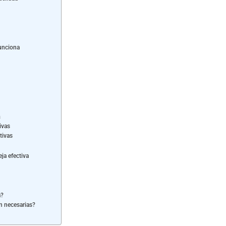
funciona
a
ivas
tivas
ja efectiva
a?
n necesarias?