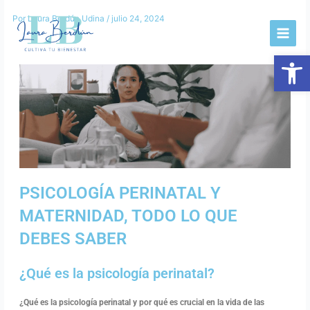
Ir
Por
Laura Berdún Udina
/
julio 24, 2024
al
contenido
Abrir
PSICOLOGÍA PERINATAL Y
MATERNIDAD, TODO LO QUE
DEBES SABER
¿Qué es la psicología perinatal?
¿Qué es la psicología perinatal y por qué es crucial en la vida de las