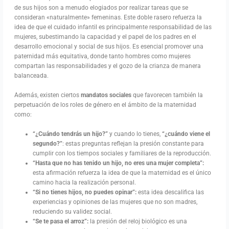
de sus hijos son a menudo elogiados por realizar tareas que se
consideran «naturalmente» femeninas. Este doble rasero refuerza la
idea de que el cuidado infantil es principalmente responsabilidad de las
mujeres, subestimando la capacidad y el papel de los padres en el
desarrollo emocional y social de sus hijos. Es esencial promover una
paternidad más equitativa, donde tanto hombres como mujeres
compartan las responsabilidades y el gozo de la crianza de manera
balanceada.
Además, existen ciertos
mandatos sociales
que favorecen también la
perpetuación de los roles de género en el ámbito de la maternidad
como:
“¿Cuándo tendrás un hijo?”
y cuando lo tienes,
“¿cuándo viene el
segundo?”
: estas preguntas reflejan la presión constante para
cumplir con los tiempos sociales y familiares de la reproducción.
“Hasta que no has tenido un hijo, no eres una mujer completa”:
esta afirmación refuerza la idea de que la maternidad es el único
camino hacia la realización personal.
“Si no tienes hijos, no puedes opinar”:
esta idea descalifica las
experiencias y opiniones de las mujeres que no son madres,
reduciendo su validez social.
“Se te pasa el arroz”:
la presión del reloj biológico es una