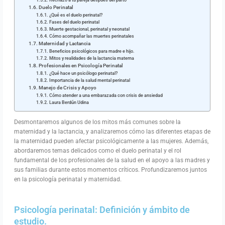
Duelo Perinatal
¿Qué es el duelo perinatal?
Fases del duelo perinatal
Muerte gestacional, perinatal y neonatal
Cómo acompañar las muertes perinatales
Maternidad y Lactancia
Beneficios psicológicos para madre e hijo.
Mitos y realidades de la lactancia materna
Profesionales en Psicología Perinatal
¿Qué hace un psicólogo perinatal?
Importancia de la salud mental perinatal
Manejo de Crisis y Apoyo
Cómo atender a una embarazada con crisis de ansiedad
Laura Berdún Udina
Desmontaremos algunos de los mitos más comunes sobre la
maternidad y la lactancia, y analizaremos cómo las diferentes etapas de
la maternidad pueden afectar psicológicamente a las mujeres. Además,
abordaremos temas delicados como el duelo perinatal y el rol
fundamental de los profesionales de la salud en el apoyo a las madres y
sus familias durante estos momentos críticos. Profundizaremos juntos
en la psicología perinatal y maternidad.
Psicología perinatal: Definición y ámbito de
estudio.