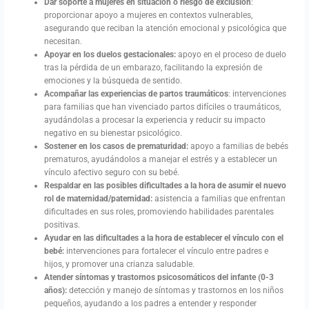
Dar soporte a mujeres en situación o riesgo de exclusión
:
proporcionar apoyo a mujeres en contextos vulnerables,
asegurando que reciban la atención emocional y psicológica que
necesitan.
Apoyar en los duelos gestacionales:
apoyo en el proceso de duelo
tras la pérdida de un embarazo, facilitando la expresión de
emociones y la búsqueda de sentido.
Acompañar las experiencias de partos traumáticos
: intervenciones
para familias que han vivenciado partos difíciles o traumáticos,
ayudándolas a procesar la experiencia y reducir su impacto
negativo en su bienestar psicológico.
Sostener en los casos de prematuridad:
apoyo a familias de bebés
prematuros, ayudándolos a manejar el estrés y a establecer un
vínculo afectivo seguro con su bebé.
Respaldar en las posibles dificultades a la hora de asumir el nuevo
rol de maternidad/paternidad:
asistencia a familias que enfrentan
dificultades en sus roles, promoviendo habilidades parentales
positivas.
Ayudar en las dificultades a la hora de establecer el vínculo con el
bebé:
intervenciones para fortalecer el vínculo entre padres e
hijos, y promover una crianza saludable.
Atender síntomas y trastornos psicosomáticos del infante (0-3
años):
detección y manejo de síntomas y trastornos en los niños
pequeños, ayudando a los padres a entender y responder