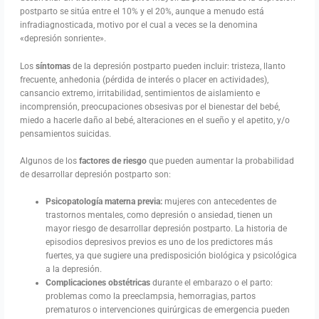
postparto se sitúa entre el 10% y el 20%, aunque a menudo está
infradiagnosticada, motivo por el cual a veces se la denomina
«depresión sonriente».
Los
síntomas
de la depresión postparto pueden incluir: tristeza, llanto
frecuente, anhedonia (pérdida de interés o placer en actividades),
cansancio extremo, irritabilidad, sentimientos de aislamiento e
incomprensión, preocupaciones obsesivas por el bienestar del bebé,
miedo a hacerle daño al bebé, alteraciones en el sueño y el apetito, y/o
pensamientos suicidas.
Algunos de los
factores de riesgo
que pueden aumentar la probabilidad
de desarrollar depresión postparto son:
Psicopatología materna previa:
mujeres con antecedentes de
trastornos mentales, como depresión o ansiedad, tienen un
mayor riesgo de desarrollar depresión postparto. La historia de
episodios depresivos previos es uno de los predictores más
fuertes, ya que sugiere una predisposición biológica y psicológica
a la depresión.
Complicaciones obstétricas
durante el embarazo o el parto:
problemas como la preeclampsia, hemorragias, partos
prematuros o intervenciones quirúrgicas de emergencia pueden