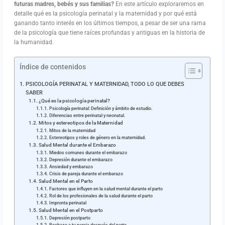
futuras madres, bebés y sus familias?
En este artículo exploraremos en
detalle qué es la psicología perinatal y la maternidad y por qué está
ganando tanto interés en los últimos tiempos, a pesar de ser una rama
de la psicología que tiene raíces profundas y antiguas en la historia de
la humanidad.
Índice de contenidos
PSICOLOGÍA PERINATAL Y MATERNIDAD, TODO LO QUE DEBES
SABER
¿Qué es la psicología perinatal?
Psicología perinatal: Definición y ámbito de estudio.
Diferencias entre perinatal y neonatal.
Mitos y estereotipos de la Maternidad
Mitos de la maternidad
Estereotipos y roles de género en la maternidad.
Salud Mental durante el Embarazo
Miedos comunes durante el embarazo
Depresión durante el embarazo
Ansiedad y embarazo
Crisis de pareja durante el embarazo
Salud Mental en el Parto
Factores que influyen en la salud mental durante el parto
Rol de los profesionales de la salud durante el parto
Impronta perinatal
Salud Mental en el Postparto
Depresión postparto
Rechazo a tu pareja después del parto