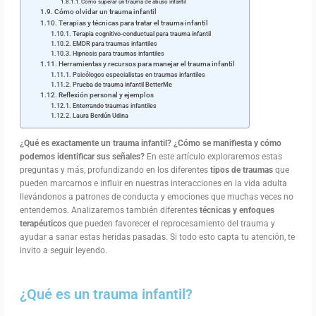
Cómo superar un trauma de abuso infantil
Cómo olvidar un trauma infantil
Terapias y técnicas para tratar el trauma infantil
Terapia cognitivo-conductual para trauma infantil
EMDR para traumas infantiles
Hipnosis para traumas infantiles
Herramientas y recursos para manejar el trauma infantil
Psicólogos especialistas en traumas infantiles
Prueba de trauma infantil BetterMe
Reflexión personal y ejemplos
Enterrando traumas infantiles
Laura Berdún Udina
¿Qué es exactamente un trauma infantil? ¿Cómo se manifiesta y cómo
podemos identificar sus señales?
En este artículo exploraremos estas
preguntas y más, profundizando en los diferentes
tipos de traumas
que
pueden marcarnos e influir en nuestras interacciones en la vida adulta
llevándonos a patrones de conducta y emociones que muchas veces no
entendemos. Analizaremos también diferentes
técnicas y enfoques
terapéuticos
que pueden favorecer el reprocesamiento del trauma y
ayudar a sanar estas heridas pasadas. Si todo esto capta tu atención, te
invito a seguir leyendo.
¿Qué es un trauma infantil?