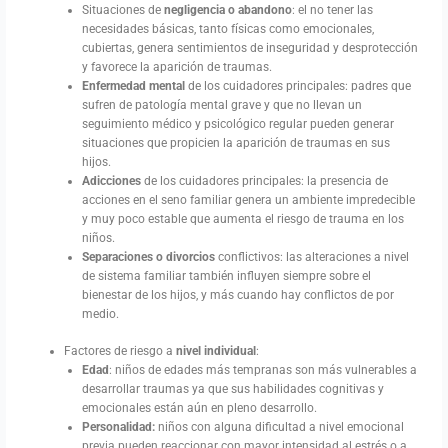
Situaciones de
negligencia o abandono
: el no tener las
necesidades básicas, tanto físicas como emocionales,
cubiertas, genera sentimientos de inseguridad y desprotección
y favorece la aparición de traumas.
Enfermedad mental
de los cuidadores principales: padres que
sufren de patología mental grave y que no llevan un
seguimiento médico y psicológico regular pueden generar
situaciones que propicien la aparición de traumas en sus
hijos.
Adicciones
de los cuidadores principales: la presencia de
acciones en el seno familiar genera un ambiente impredecible
y muy poco estable que aumenta el riesgo de trauma en los
niños.
Separaciones o divorcios
conflictivos: las alteraciones a nivel
de sistema familiar también influyen siempre sobre el
bienestar de los hijos, y más cuando hay conflictos de por
medio.
Factores de riesgo a
nivel individual
:
Edad
: niños de edades más tempranas son más vulnerables a
desarrollar traumas ya que sus habilidades cognitivas y
emocionales están aún en pleno desarrollo.
Personalidad:
niños con alguna dificultad a nivel emocional
previa pueden reaccionar con mayor intensidad al estrés o a