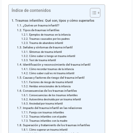
Índice de contenidos
Traumas infantiles: Qué son, tipos y cómo superarlos
¿Qué es un trauma infantil?
Tipos de traumas infantiles
Ejemplos de traumas en la infancia
Traumas causados por los padres
Trauma de abandono infantil
Señales y síntomas de trauma infantil
Síntomas de trauma infantil
Cómo saber si tengo un trauma infantil
Test de trauma infantil
Identificación y reconocimiento del trauma infantil
Cómo recordar traumas de la infancia
Cómo saber cuál es mi trauma infantil
Causas y factores de riesgo del trauma infantil
Factores de riesgo de trauma infantil
Heridas emocionales de la infancia
Consecuencias de los traumas infantiles
Consecuencias de los traumas infantiles
Autoestima destruida por un trauma infantil
Ansiedad por trauma infantil
Impacto del trauma infantil en las relaciones
Pareja con traumas infantiles
Traumas infantiles con el padre
Traumas infantiles con la madre
Superación y tratamiento de los traumas infantiles
Cómo superar un trauma infantil