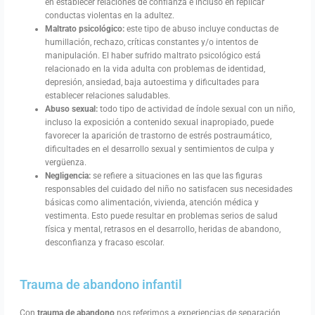
en establecer relaciones de confianza e incluso en replicar
conductas violentas en la adultez.
Maltrato psicológico:
este tipo de abuso incluye conductas de
humillación, rechazo, críticas constantes y/o intentos de
manipulación. El haber sufrido maltrato psicológico está
relacionado en la vida adulta con problemas de identidad,
depresión, ansiedad, baja autoestima y dificultades para
establecer relaciones saludables.
Abuso sexual:
todo tipo de actividad de índole sexual con un niño,
incluso la exposición a contenido sexual inapropiado, puede
favorecer la aparición de trastorno de estrés postraumático,
dificultades en el desarrollo sexual y sentimientos de culpa y
vergüenza.
Negligencia:
se refiere a situaciones en las que las figuras
responsables del cuidado del niño no satisfacen sus necesidades
básicas como alimentación, vivienda, atención médica y
vestimenta. Esto puede resultar en problemas serios de salud
física y mental, retrasos en el desarrollo, heridas de abandono,
desconfianza y fracaso escolar.
Trauma de abandono infantil
Con
trauma de abandono
nos referimos a experiencias de separación