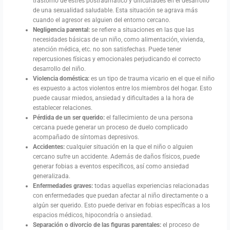
trastorno de estrés postraumático y dificultades en el desarrollo
de una sexualidad saludable. Esta situación se agrava más
cuando el agresor es alguien del entorno cercano.
Negligencia parental:
se refiere a situaciones en las que las
necesidades básicas de un niño, como alimentación, vivienda,
atención médica, etc. no son satisfechas. Puede tener
repercusiones físicas y emocionales perjudicando el correcto
desarrollo del niño.
Violencia doméstica:
es un tipo de trauma vicario en el que el niño
es expuesto a actos violentos entre los miembros del hogar. Esto
puede causar miedos, ansiedad y dificultades a la hora de
establecer relaciones.
Pérdida de un ser querido:
el fallecimiento de una persona
cercana puede generar un proceso de duelo complicado
acompañado de síntomas depresivos.
Accidentes:
cualquier situación en la que el niño o alguien
cercano sufre un accidente. Además de daños físicos, puede
generar fobias a eventos específicos, así como ansiedad
generalizada.
Enfermedades graves:
todas aquellas experiencias relacionadas
con enfermedades que puedan afectar al niño directamente o a
algún ser querido. Esto puede derivar en fobias específicas a los
espacios médicos, hipocondría o ansiedad.
Separación o divorcio de las figuras parentales:
el proceso de